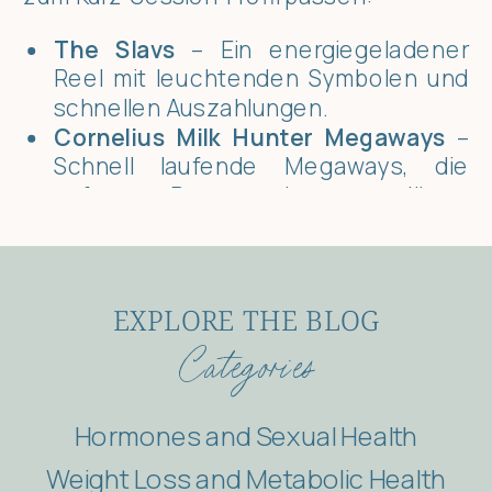
The Slavs
– Ein energiegeladener
Reel mit leuchtenden Symbolen und
schnellen Auszahlungen.
Cornelius Milk Hunter Megaways
–
Schnell laufende Megaways, die
sofort Bonusrunden auslösen
können.
Instant Lucky 7
– Klassisches Gefühl
mit schnellen Rundenzeiten und
häufigen kleinen Gewinnen.
EXPLORE THE BLOG
Diese Titel sind so gestaltet, dass sie die
Categories
Spieler für Minuten statt Stunden fesseln
– perfekt, wenn Sie nur wenige Minuten
Zeit haben.
Hormones and Sexual Health
Weight Loss and Metabolic Health
4. Live‑Casino: Schnelles