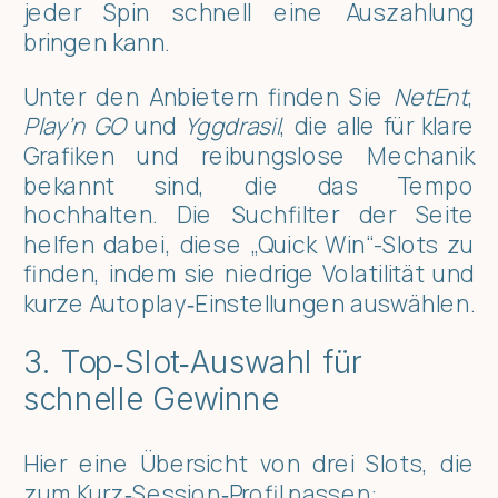
jeder Spin schnell eine Auszahlung
bringen kann.
Unter den Anbietern finden Sie
NetEnt
,
Play’n GO
und
Yggdrasil
, die alle für klare
Grafiken und reibungslose Mechanik
bekannt sind, die das Tempo
hochhalten. Die Suchfilter der Seite
helfen dabei, diese „Quick Win“-Slots zu
finden, indem sie niedrige Volatilität und
kurze Autoplay‑Einstellungen auswählen.
3. Top‑Slot‑Auswahl für
schnelle Gewinne
Hier eine Übersicht von drei Slots, die
zum Kurz‑Session‑Profil passen: