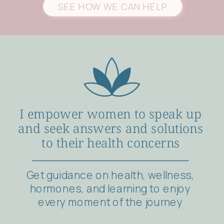
SEE HOW WE CAN HELP
Entscheidung an, sodass die Spieler ein
Gefühl für Geschwindigkeit bekommen,
auch wenn sie kalkulierte
Entscheidungen treffen.
6. Mobile‑freundliches Design
für unterwegs
I empower women to speak up
Die responsive Seite von Seven Casino
and seek answers and solutions
funktioniert auf Android‑ und
to their health concerns
iOS‑Browsern hervorragend und benötigt
keine dedizierte App. Funktionen wie
Get guidance on health, wellness,
touch‑freundliche Navigation und
hormones, and learning to enjoy
minimale Ladezeiten bedeuten, dass Sie
every moment of the journey
innerhalb von Sekunden nach dem
Öffnen der URL mit dem Drehen beginnen