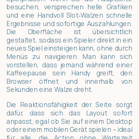
besuchen, versprechen helle Grafiken
und eine Handvoll Slot‑Walzen schnelle
Ergebnisse und sofortige Auszahlungen.
Die Oberfläche ist übersichtlich
gestaltet, sodass ein Spieler direkt in ein
neues Spiel einsteigen kann, ohne durch
Menüs zu navigieren. Man kann sich
vorstellen, dass jemand während einer
Kaffeepause sein Handy greift, den
Browser öffnet und innerhalb von
Sekunden eine Walze dreht.
Die Reaktionsfähigkeit der Seite sorgt
dafür, dass sich das Layout sofort
anpasst, egal ob Sie auf einem Desktop
oder einem mobilen Gerät spielen – ideal
für alle, die Action ohne Wartezeit