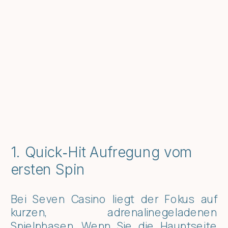
1. Quick‑Hit Aufregung vom
ersten Spin
Bei Seven Casino liegt der Fokus auf
kurzen, adrenalinegeladenen
Spielphasen. Wenn Sie die Hauptseite