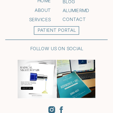
HOME
BLOG
popup colorati e esplosioni sonore che
amplificano l’impatto della vittoria. Le
ABOUT
ALUMIERMD
grandi vincite—come atterrare con un
CONTACT
SERVICES
moltiplicatore vicino a x250—attivano
animazioni luminose che possono
PATIENT PORTAL
trasformare una sessione ordinaria in un
momento indimenticabile.
FOLLOW US ON SOCIAL
Anche le vincite modeste sono
soddisfacenti perché arrivano dopo una
rapida salita e una risoluzione
immediata; non c’è suspense
prolungata che possa frustrate i
giocatori in cerca di risultati rapidi.
Sessioni Brevi, Grande
Sensazione – L’Abitudine del