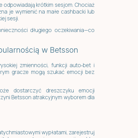
e odpowiadają krótkim sesjom. Chociaż
na je wymienić na małe cashbacki lub
ej sesji.
onieczności długiego oczekiwania—co
opularnością w Betsson
okiej zmienności, funkcji auto‑bet i
tórym gracze mogą szukać emocji bez
oże dostarczyć dreszczyku emocji
zyni Betsson atrakcyjnym wyborem dla
atychmiastowymi wypłatami, zarejestruj