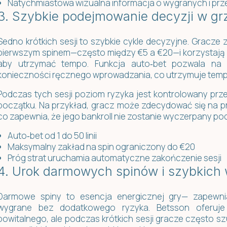
Natychmiastowa wizualna informacja o wygranych i pr
3. Szybkie podejmowanie decyzji w grz
Sedno krótkich sesji to szybkie cykle decyzyjne. Gracze 
pierwszym spinem—często między €5 a €20—i korzystają 
aby utrzymać tempo. Funkcja auto‑bet pozwala na 
konieczności ręcznego wprowadzania, co utrzymuje temp
Podczas tych sesji poziom ryzyka jest kontrolowany przez
początku. Na przykład, gracz może zdecydować się na prz
co zapewnia, że jego bankroll nie zostanie wyczerpany po
Auto‑bet od 1 do 50 linii
Maksymalny zakład na spin ograniczony do €20
Próg strat uruchamia automatyczne zakończenie sesji
4. Urok darmowych spinów i szybkich
Darmowe spiny to esencja energicznej gry— zapewn
wygrane bez dodatkowego ryzyka. Betsson oferu
powitalnego, ale podczas krótkich sesji gracze często 