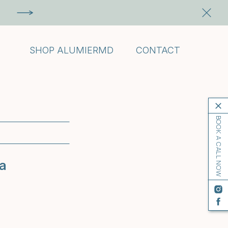
SHOP ALUMIERMD
CONTACT
BOOK A CALL NOW
la