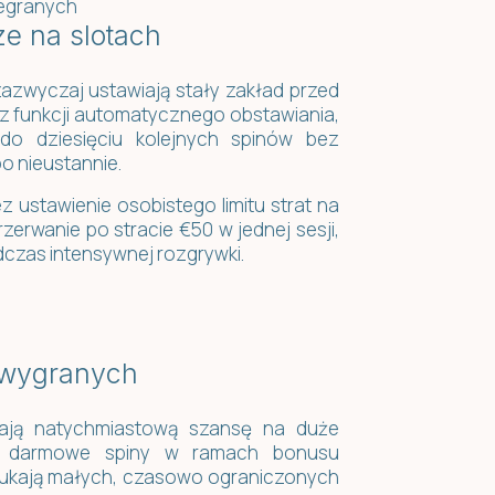
zegranych
e na slotach
zazwyczaj ustawiają stały zakład przed
z funkcji automatycznego obstawiania,
do dziesięciu kolejnych spinów bez
o nieustannie.
 ustawienie osobistego limitu strat na
erwanie po stracie €50 w jednej sesji,
dczas intensywnej rozgrywki.
 wygranych
iają natychmiastową szansę na duże
je darmowe spiny w ramach bonusu
szukają małych, czasowo ograniczonych