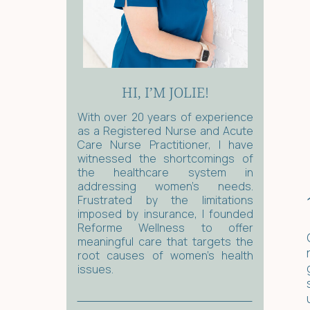
HI, I’M JOLIE!
With over 20 years of experience
as a Registered Nurse and Acute
Care Nurse Practitioner, I have
witnessed the shortcomings of
the healthcare system in
addressing women's needs.
Frustrated by the limitations
imposed by insurance, I founded
Reforme Wellness to offer
meaningful care that targets the
root causes of women’s health
issues.