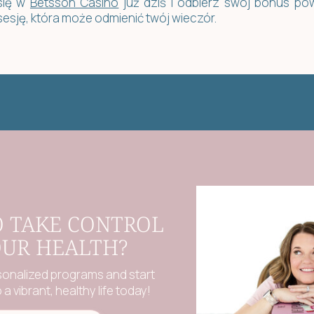
się w
Betsson Casino
już dziś i odbierz swój bonus po
sesję, która może odmienić twój wieczór.
O TAKE CONTROL
OUR HEALTH?
sonalized programs and start
a vibrant, healthy life today!